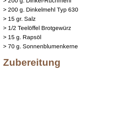
> 200 g. Dinkel-Ruchmehl
> 200 g. Dinkelmehl Typ 630
> 15 gr. Salz
> 1/2 Teelöffel Brotgewürz
> 15 g. Rapsöl
> 70 g. Sonnenblumenkerne
Zubereitung
Hefe im lauwarmen Bier auflösen, (Thermomix: 2
Minuten, 37°C, Stufe2). Restliche Teigzutaten in
die Küchenmaschine geben und zu einem glatten
Teig verarbeiten. (Thermomix: 5
Minuten/Teigknetstufe) In die große Nixe geben
und 1,5 Stunden ruhen lassen.
Teigmatte gut mit Mehl bestäuben und Teig