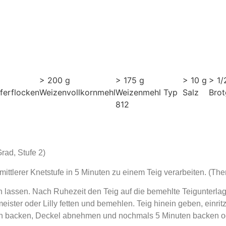
> 200 g
> 175 g
> 10 g
> 1/
ferflocken
Weizenvollkornmehl
Weizenmehl Typ
Salz
Bro
812
rad, Stufe 2)
ttlerer Knetstufe in 5 Minuten zu einem Teig verarbeiten. (The
n lassen. Nach Ruhezeit den Teig auf die bemehlte Teigunterla
ister oder Lilly fetten und bemehlen. Teig hinein geben, einr
uten backen, Deckel abnehmen und nochmals 5 Minuten backen o