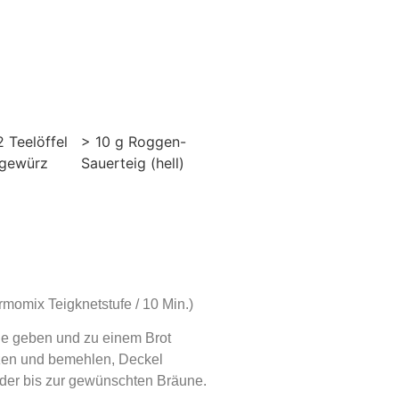
2 Teelöffel
> 10 g Roggen-
tgewürz
Sauerteig (hell)
rmomix Teigknetstufe / 10 Min.)
ge geben und zu einem Brot
itzen und bemehlen, Deckel
der bis zur gewünschten Bräune.