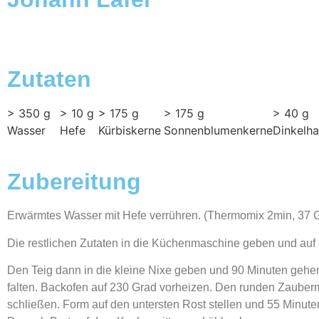
Zutaten
> 350 g
> 10 g
> 175 g
> 175 g
> 40 g
Wasser
Hefe
Kürbiskerne
Sonnenblumenkerne
Dinkelha
Zubereitung
Erwärmtes Wasser mit Hefe verrühren. (Thermomix 2min, 37 G
Die restlichen Zutaten in die Küchenmaschine geben und auf mi
Den Teig dann in die kleine Nixe geben und 90 Minuten gehe
falten. Backofen auf 230 Grad vorheizen. Den runden Zauberme
schließen. Form auf den untersten Rost stellen und 55 Min